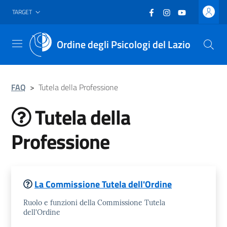
Vai al header
Vai al contenuto principale
Vai al footer
Facebook
(nuova scheda - new
Instagram
(nuova scheda -
YouTube
(nuova sche
TARGET
Ordine degli Psicologi del Lazio
Menu
FAQ
>
Tutela della Professione
Tutela della
Professione
Elenco Sottocategorie
La Commissione Tutela dell'Ordine
Ruolo e funzioni della Commissione Tutela
dell'Ordine