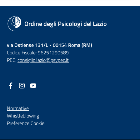
Ordine degli Psicologi del Lazio
via Ostiense 131/L - 00154 Roma (RM)
Codice Fiscale: 96251290589
PEC:
consiglio.lazio@psypec.it
Facebook
(nuova scheda - new tab)
Instagram
(nuova scheda - new tab)
YouTube
(nuova scheda - new tab)
Normative
(nuova scheda - new tab)
Whistleblowing
Preferenze Cookie