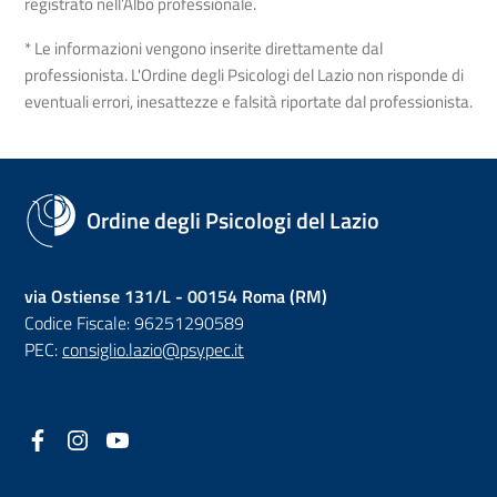
registrato nell’Albo professionale.
* Le informazioni vengono inserite direttamente dal
professionista. L'Ordine degli Psicologi del Lazio non risponde di
eventuali errori, inesattezze e falsità riportate dal professionista.
Ordine degli Psicologi del Lazio
via Ostiense 131/L - 00154 Roma (RM)
Codice Fiscale: 96251290589
PEC:
consiglio.lazio@psypec.it
Facebook
(nuova scheda - new tab)
Instagram
(nuova scheda - new tab)
YouTube
(nuova scheda - new tab)