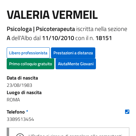
VALERIA VERMEIL
Psicologa | Psicoterapeuta
iscritta nella sezione
A
dell'Albo dal
11/10/2010
con il n.
18151
Libero professionista
Prestazioni a distanza
Primo colloquio gratuito
AiutaMente Giovani
Data di nascita
23/08/1983
Luogo di nascita
ROMA
(nu
Telefono
*
3389513454