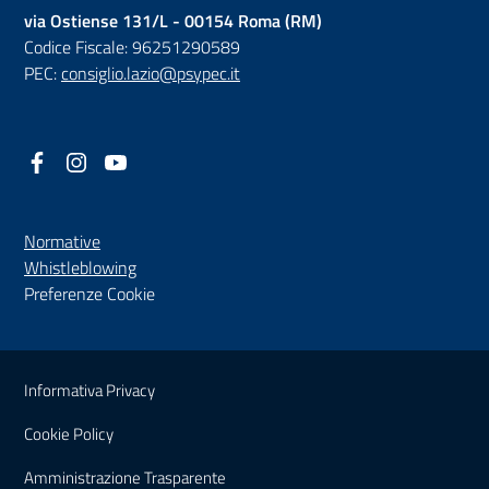
via Ostiense 131/L - 00154 Roma (RM)
Codice Fiscale: 96251290589
PEC:
consiglio.lazio@psypec.it
Facebook
(nuova scheda - new tab)
Instagram
(nuova scheda - new tab)
YouTube
(nuova scheda - new tab)
Normative
(nuova scheda - new tab)
Whistleblowing
Preferenze Cookie
Sezione Link Utili
Informativa Privacy
Cookie Policy
(nuova scheda - new tab)
Amministrazione Trasparente