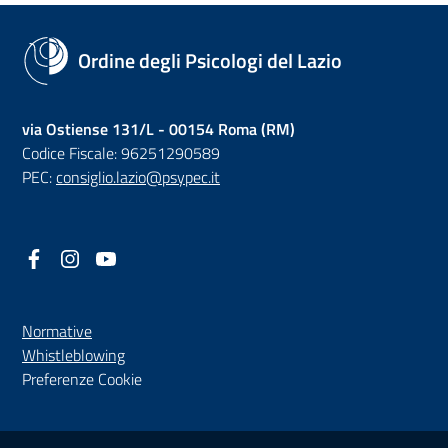
Ordine degli Psicologi del Lazio
via Ostiense 131/L - 00154 Roma (RM)
Codice Fiscale: 96251290589
PEC:
consiglio.lazio@psypec.it
Facebook
(nuova scheda - new tab)
Instagram
(nuova scheda - new tab)
YouTube
(nuova scheda - new tab)
Normative
(nuova scheda - new tab)
Whistleblowing
Preferenze Cookie
Sezione Link Utili