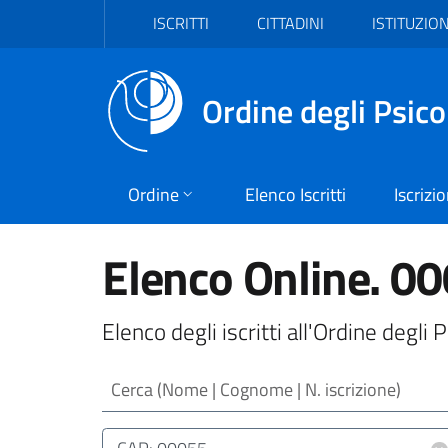
Vai al header
Vai al contenuto principale
Vai al footer
ISCRITTI
CITTADINI
ISTITUZION
Ordine degli Psico
Ordine
Elenco Iscritti
Iscrizi
Elenco Online. 0
Elenco degli iscritti all'Ordine degl
Cerca (Nome | Cognome | N. iscrizione)
Luogo (CAP | Comune | Provincia)