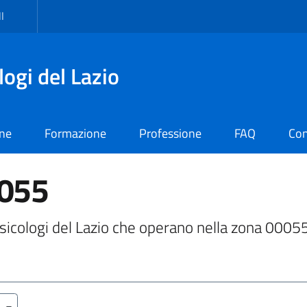
I
logi del Lazio
one
Formazione
Professione
FAQ
Con
0055
i Psicologi del Lazio che operano nella zona 0005