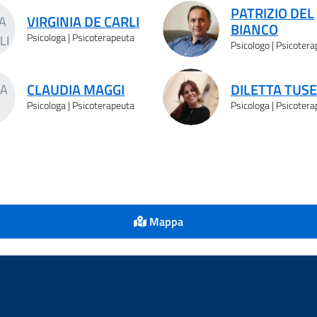
PATRIZIO DEL
VIRGINIA DE CARLI
BIANCO
Psicologa | Psicoterapeuta
Psicologo | Psicoter
CLAUDIA MAGGI
DILETTA TUS
Psicologa | Psicoterapeuta
Psicologa | Psicoter
Mappa