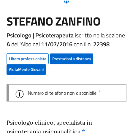
(nuova scheda - new tab)
STEFANO ZANFINO
Psicologo | Psicoterapeuta
iscritto nella sezione
A
dell'Albo dal
11/07/2016
con il n.
22398
Libero professionista
Prestazioni a distanza
AiutaMente Giovani
3
Numero di telefono non disponibile.
Psicologo clinico, specialista in
psicoterapia psicoanalitica
*