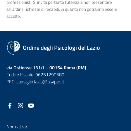
professionisti. Si invita pertanto l’utenza a non presentare
all’Ordine richieste di recapiti, in quanto non potranno essere
accolte.
Ordine degli Psicologi del Lazio
via Ostiense 131/L - 00154 Roma (RM)
Codice Fiscale: 96251290589
PEC:
consiglio.lazio@psypec.it
Facebook
(nuova scheda - new tab)
Instagram
(nuova scheda - new tab)
YouTube
(nuova scheda - new tab)
Normative