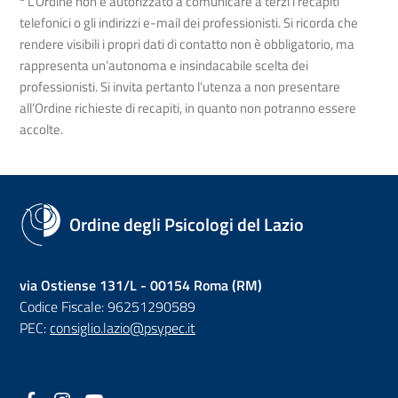
L’Ordine non è autorizzato a comunicare a terzi i recapiti
telefonici o gli indirizzi e-mail dei professionisti. Si ricorda che
rendere visibili i propri dati di contatto non è obbligatorio, ma
rappresenta un’autonoma e insindacabile scelta dei
professionisti. Si invita pertanto l’utenza a non presentare
all’Ordine richieste di recapiti, in quanto non potranno essere
accolte.
Ordine degli Psicologi del Lazio
via Ostiense 131/L - 00154 Roma (RM)
Codice Fiscale: 96251290589
PEC:
consiglio.lazio@psypec.it
Facebook
(nuova scheda - new tab)
Instagram
(nuova scheda - new tab)
YouTube
(nuova scheda - new tab)