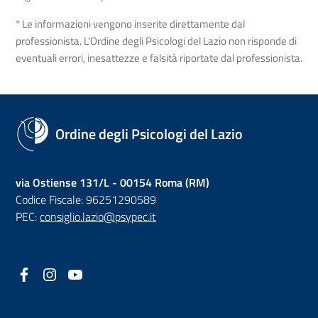
* Le informazioni vengono inserite direttamente dal
professionista. L'Ordine degli Psicologi del Lazio non risponde di
eventuali errori, inesattezze e falsità riportate dal professionista.
Ordine degli Psicologi del Lazio
via Ostiense 131/L - 00154 Roma (RM)
Codice Fiscale: 96251290589
PEC:
consiglio.lazio@psypec.it
Facebook
(nuova scheda - new tab)
Instagram
(nuova scheda - new tab)
YouTube
(nuova scheda - new tab)