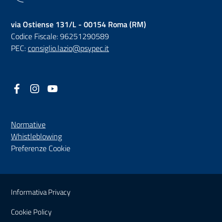
via Ostiense 131/L - 00154 Roma (RM)
Codice Fiscale: 96251290589
PEC:
consiglio.lazio@psypec.it
Facebook
(nuova scheda - new tab)
Instagram
(nuova scheda - new tab)
YouTube
(nuova scheda - new tab)
Normative
(nuova scheda - new tab)
Whistleblowing
Preferenze Cookie
Sezione Link Utili
Informativa Privacy
Cookie Policy