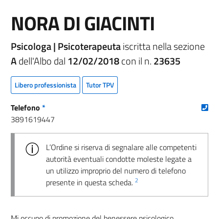
NORA DI GIACINTI
Psicologa | Psicoterapeuta
iscritta nella sezione
A
dell'Albo dal
12/02/2018
con il n.
23635
Libero professionista
Tutor TPV
(nu
Telefono
*
3891619447
L’Ordine si riserva di segnalare alle competenti
autorità eventuali condotte moleste legate a
un utilizzo improprio del numero di telefono
2
presente in questa scheda.
Mi occupo di promozione del benessere psicologico,