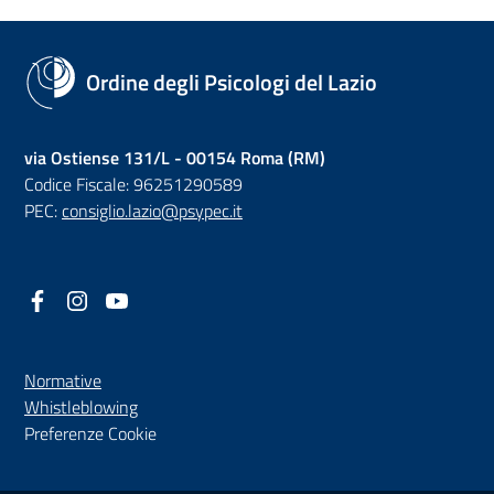
Ordine degli Psicologi del Lazio
via Ostiense 131/L - 00154 Roma (RM)
Codice Fiscale: 96251290589
PEC:
consiglio.lazio@psypec.it
Facebook
(nuova scheda - new tab)
Instagram
(nuova scheda - new tab)
YouTube
(nuova scheda - new tab)
Normative
(nuova scheda - new tab)
Whistleblowing
Preferenze Cookie