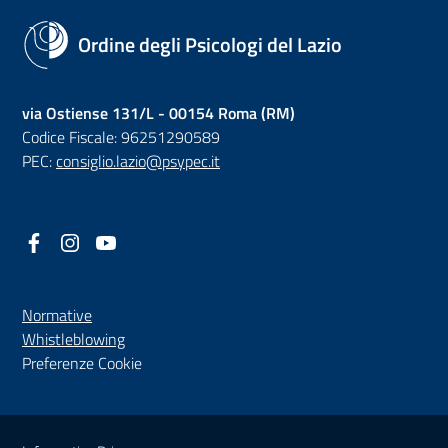
Ordine degli Psicologi del Lazio
via Ostiense 131/L - 00154 Roma (RM)
Codice Fiscale: 96251290589
PEC:
consiglio.lazio@psypec.it
Facebook
(nuova scheda - new tab)
Instagram
(nuova scheda - new tab)
YouTube
(nuova scheda - new tab)
Normative
(nuova scheda - new tab)
Whistleblowing
Preferenze Cookie
Sezione Link Utili