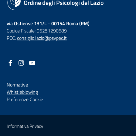
Ordine degli Psicologi del Lazio
via Ostiense 131/L - 00154 Roma (RM)
Codice Fiscale: 96251290589
PEC:
consiglio.lazio@psypec.it
Facebook
(nuova scheda - new tab)
Instagram
(nuova scheda - new tab)
YouTube
(nuova scheda - new tab)
Normative
(nuova scheda - new tab)
Whistleblowing
Preferenze Cookie
Sezione Link Utili
Informativa Privacy