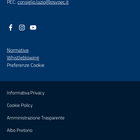
PEC:
consiglio.lazio@psypec.it
Facebook
(nuova scheda - new tab)
Instagram
(nuova scheda - new tab)
YouTube
(nuova scheda - new tab)
Normative
(nuova scheda - new tab)
Whistleblowing
Preferenze Cookie
Sezione Link Utili
Informativa Privacy
Cookie Policy
(nuova scheda - new tab)
Amministrazione Trasparente
(nuova scheda - new tab)
Albo Pretorio