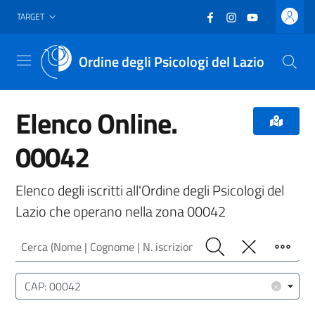
Vai al header
Vai al contenuto principale
Vai al footer
Facebook
(nuova scheda - new
Instagram
(nuova scheda -
YouTube
(nuova sche
TARGET
Ordine degli Psicologi del Lazio
Menu
Elenco Online.
00042
Elenco degli iscritti all'Ordine degli Psicologi del
Lazio che operano nella zona 00042
Cerca (Nome | Cognome | N. iscrizione)
Cerca
Pulisci
Filtro
Luogo (CAP | Comune | Provincia)
×
CAP: 00042