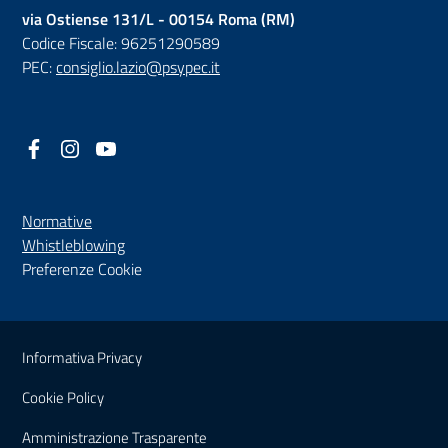
via Ostiense 131/L - 00154 Roma (RM)
Codice Fiscale: 96251290589
PEC:
consiglio.lazio@psypec.it
Facebook
(nuova scheda - new tab)
Instagram
(nuova scheda - new tab)
YouTube
(nuova scheda - new tab)
Normative
(nuova scheda - new tab)
Whistleblowing
Preferenze Cookie
Sezione Link Utili
Informativa Privacy
Cookie Policy
(nuova scheda - new tab)
Amministrazione Trasparente