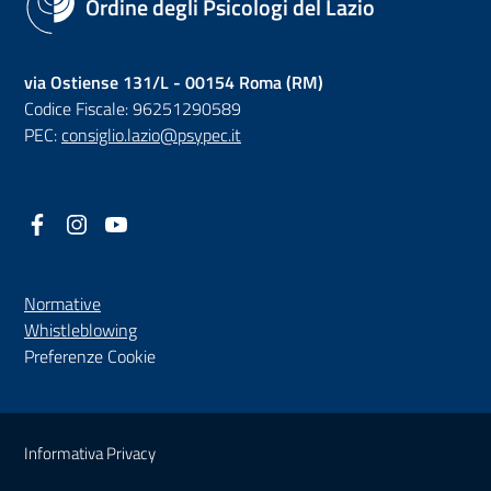
Ordine degli Psicologi del Lazio
via Ostiense 131/L - 00154 Roma (RM)
Codice Fiscale: 96251290589
PEC:
consiglio.lazio@psypec.it
Facebook
(nuova scheda - new tab)
Instagram
(nuova scheda - new tab)
YouTube
(nuova scheda - new tab)
Normative
(nuova scheda - new tab)
Whistleblowing
Preferenze Cookie
Sezione Link Utili
Informativa Privacy