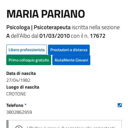
MARIA PARIANO
Psicologa | Psicoterapeuta
iscritta nella sezione
A
dell'Albo dal
01/03/2010
con il n.
17672
Libero professionista
Prestazioni a distanza
Primo colloquio gratuito
AiutaMente Giovani
Data di nascita
27/04/1982
Luogo di nascita
CROTONE
(nu
Telefono
*
3802862959