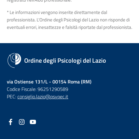
* Le informazioni vengono inserite direttamente dal
professionista. L'Ordine degli Psicologi del Lazio non risponde di
eventuali errori, inesattezze e falsità riportate dal professionista.
Ordine degli Psicologi del Lazio
via Ostiense 131/L - 00154 Roma (RM)
Codice Fiscale: 96251290589
PEC:
consiglio.lazio@psypec.it
Facebook
(nuova scheda - new tab)
Instagram
(nuova scheda - new tab)
YouTube
(nuova scheda - new tab)