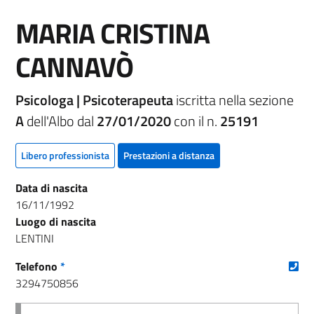
MARIA CRISTINA
CANNAVÒ
Psicologa | Psicoterapeuta
iscritta nella sezione
A
dell'Albo dal
27/01/2020
con il n.
25191
Libero professionista
Prestazioni a distanza
Data di nascita
16/11/1992
Luogo di nascita
LENTINI
(nu
Telefono
*
3294750856