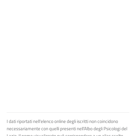
I dati riportati nell'elenco online degli iscritti non coincidono
necessariamente con quelli presenti nell’Albo degli Psicologi del
Lazio. Il nome visualizzato può corrispondere a un alias scelto