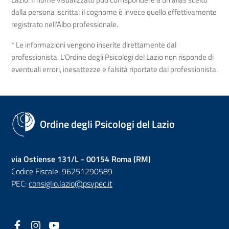
dalla persona iscritta; il cognome è invece quello effettivamente
registrato nell’Albo professionale.
* Le informazioni vengono inserite direttamente dal
professionista. L'Ordine degli Psicologi del Lazio non risponde di
eventuali errori, inesattezze e falsità riportate dal professionista.
Ordine degli Psicologi del Lazio
via Ostiense 131/L - 00154 Roma (RM)
Codice Fiscale: 96251290589
PEC:
consiglio.lazio@psypec.it
Facebook
(nuova scheda - new tab)
Instagram
(nuova scheda - new tab)
YouTube
(nuova scheda - new tab)