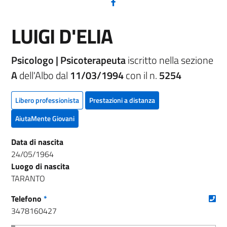
(nuova scheda - new tab)
LUIGI D'ELIA
Psicologo | Psicoterapeuta
iscritto nella sezione
A
dell'Albo dal
11/03/1994
con il n.
5254
Libero professionista
Prestazioni a distanza
AiutaMente Giovani
Data di nascita
24/05/1964
Luogo di nascita
TARANTO
(nu
Telefono
*
3478160427