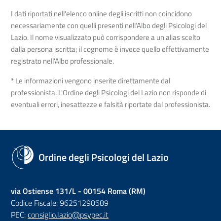
I dati riportati nell'elenco online degli iscritti non coincidono
necessariamente con quelli presenti nell’Albo degli Psicologi del
Lazio. Il nome visualizzato può corrispondere a un alias scelto
dalla persona iscritta; il cognome è invece quello effettivamente
registrato nell’Albo professionale.
* Le informazioni vengono inserite direttamente dal
professionista. L'Ordine degli Psicologi del Lazio non risponde di
eventuali errori, inesattezze e falsità riportate dal professionista.
Ordine degli Psicologi del Lazio
via Ostiense 131/L - 00154 Roma (RM)
Codice Fiscale: 96251290589
PEC:
consiglio.lazio@psypec.it