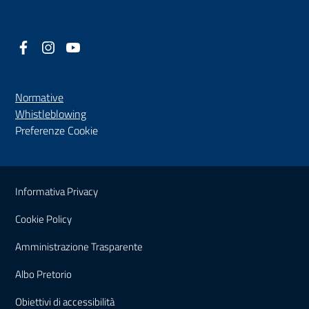
Facebook
(nuova scheda - new tab)
Instagram
(nuova scheda - new tab)
YouTube
(nuova scheda - new tab)
Normative
(nuova scheda - new tab)
Whistleblowing
Preferenze Cookie
Sezione Link Utili
Informativa Privacy
Cookie Policy
(nuova scheda - new tab)
Amministrazione Trasparente
(nuova scheda - new tab)
Albo Pretorio
(nuova scheda - new tab)
Obiettivi di accessibilità