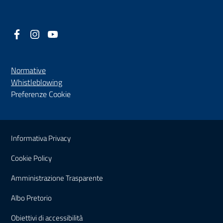
Facebook
(nuova scheda - new tab)
Instagram
(nuova scheda - new tab)
YouTube
(nuova scheda - new tab)
Normative
(nuova scheda - new tab)
Whistleblowing
Preferenze Cookie
Sezione Link Utili
Informativa Privacy
Cookie Policy
(nuova scheda - new tab)
Amministrazione Trasparente
(nuova scheda - new tab)
Albo Pretorio
(nuova scheda - new tab)
Obiettivi di accessibilità