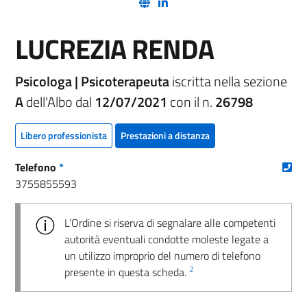
(nuova scheda - new tab)
(nuova scheda - new tab)
LUCREZIA RENDA
Psicologa | Psicoterapeuta
iscritta nella sezione
A
dell'Albo dal
12/07/2021
con il n.
26798
Libero professionista
Prestazioni a distanza
(nu
Telefono
*
3755855593
L’Ordine si riserva di segnalare alle competenti
autorità eventuali condotte moleste legate a
un utilizzo improprio del numero di telefono
2
presente in questa scheda.