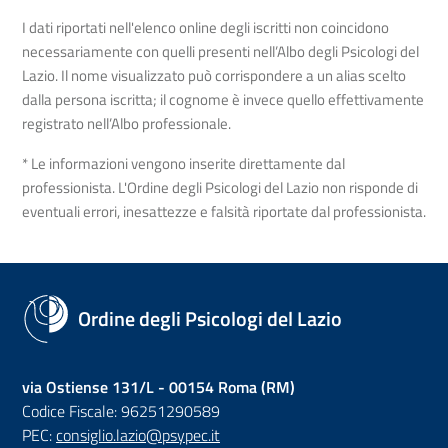
I dati riportati nell'elenco online degli iscritti non coincidono
necessariamente con quelli presenti nell’Albo degli Psicologi del
Lazio. Il nome visualizzato può corrispondere a un alias scelto
dalla persona iscritta; il cognome è invece quello effettivamente
registrato nell’Albo professionale.
* Le informazioni vengono inserite direttamente dal
professionista. L'Ordine degli Psicologi del Lazio non risponde di
eventuali errori, inesattezze e falsità riportate dal professionista.
Ordine degli Psicologi del Lazio
via Ostiense 131/L - 00154 Roma (RM)
Codice Fiscale: 96251290589
PEC:
consiglio.lazio@psypec.it