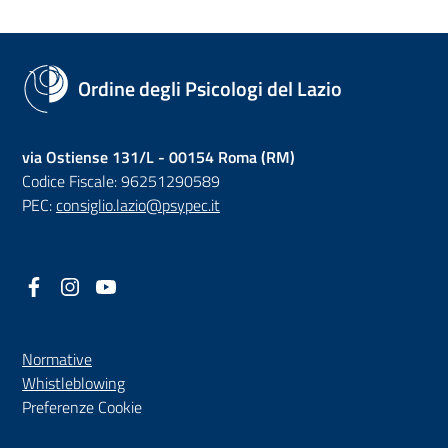
Ordine degli Psicologi del Lazio
via Ostiense 131/L - 00154 Roma (RM)
Codice Fiscale: 96251290589
PEC:
consiglio.lazio@psypec.it
Facebook
(nuova scheda - new tab)
Instagram
(nuova scheda - new tab)
YouTube
(nuova scheda - new tab)
Normative
(nuova scheda - new tab)
Whistleblowing
Preferenze Cookie