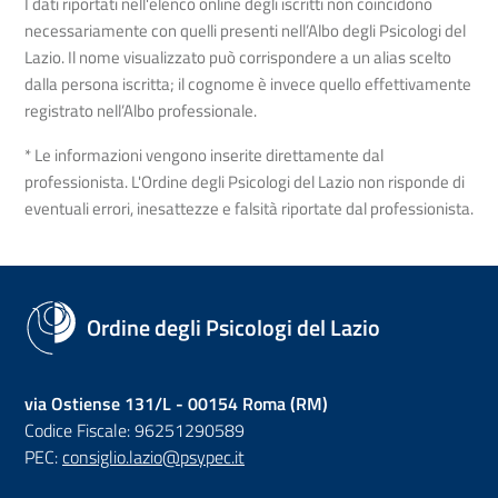
I dati riportati nell'elenco online degli iscritti non coincidono
necessariamente con quelli presenti nell’Albo degli Psicologi del
Lazio. Il nome visualizzato può corrispondere a un alias scelto
dalla persona iscritta; il cognome è invece quello effettivamente
registrato nell’Albo professionale.
* Le informazioni vengono inserite direttamente dal
professionista. L'Ordine degli Psicologi del Lazio non risponde di
eventuali errori, inesattezze e falsità riportate dal professionista.
Ordine degli Psicologi del Lazio
via Ostiense 131/L - 00154 Roma (RM)
Codice Fiscale: 96251290589
PEC:
consiglio.lazio@psypec.it