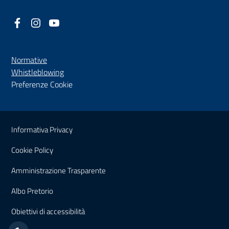
Facebook
(nuova scheda - new tab)
Instagram
(nuova scheda - new tab)
YouTube
(nuova scheda - new tab)
Normative
(nuova scheda - new tab)
Whistleblowing
Preferenze Cookie
Sezione Link Utili
Informativa Privacy
Cookie Policy
(nuova scheda - new tab)
Amministrazione Trasparente
(nuova scheda - new tab)
Albo Pretorio
(nuova scheda - new tab)
Obiettivi di accessibilità