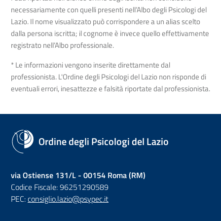
necessariamente con quelli presenti nell’Albo degli Psicologi del
Lazio. Il nome visualizzato può corrispondere a un alias scelto
dalla persona iscritta; il cognome è invece quello effettivamente
registrato nell’Albo professionale.
* Le informazioni vengono inserite direttamente dal
professionista. L'Ordine degli Psicologi del Lazio non risponde di
eventuali errori, inesattezze e falsità riportate dal professionista.
Ordine degli Psicologi del Lazio
via Ostiense 131/L - 00154 Roma (RM)
Codice Fiscale: 96251290589
PEC:
consiglio.lazio@psypec.it