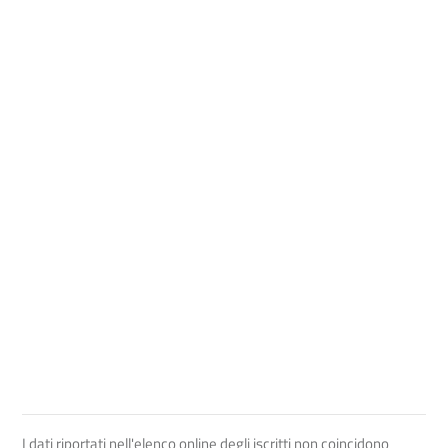
I dati riportati nell'elenco online degli iscritti non coincidono