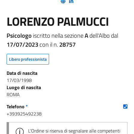
(nuova scheda - new tab)
(nuova scheda - new tab)
LORENZO PALMUCCI
Psicologo
iscritto nella sezione
A
dell'Albo dal
17/07/2023
con il n.
28757
Libero professionista
Data di nascita
17/03/1998
Luogo di nascita
ROMA
(nu
Telefono
*
+393925492238
L’Ordine si riserva di segnalare alle competenti