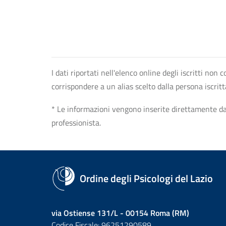
I dati riportati nell'elenco online degli iscritti no
corrispondere a un alias scelto dalla persona iscrit
* Le informazioni vengono inserite direttamente dal 
professionista.
Ordine degli Psicologi del Lazio
via Ostiense 131/L - 00154 Roma (RM)
Codice Fiscale: 96251290589