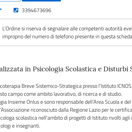
(nuova scheda - new tab)
*
3394673696
L’Ordine si riserva di segnalare alle competenti autorità eve
improprio del numero di telefono presente in questa sched
alizzata in Psicologia Scolastica e Disturb
icoterapia Breve Sistemico-Strategica presso l’Istituto ICNOS.
sto campo come ambito lavorativo, di ricerca e di studio.
gia Insieme Onlus e sono responsabile dell’Area Scuola e del 
ll’Associazione riconosciuto dalla Regione Lazio per le certifi
ologa scolastica nell’ambito di progetti di Istituto rivolti agli 
cologi e insegnanti.