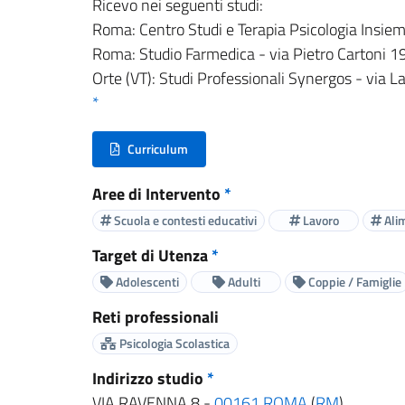
Ricevo nei seguenti studi:
Roma: Centro Studi e Terapia Psicologia Insie
Roma: Studio Farmedica - via Pietro Cartoni 
Orte (VT): Studi Professionali Synergos - via L
*
Curriculum
(nuova scheda - new tab)
Aree di Intervento
*
Scuola e contesti educativi
Lavoro
Ali
Target di Utenza
*
Adolescenti
Adulti
Coppie / Famiglie
Reti professionali
Psicologia Scolastica
Indirizzo studio
*
VIA RAVENNA 8 -
00161
ROMA
(
RM
)