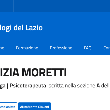
I
logi del Lazio
one
Formazione
Professione
FAQ
Con
IZIA MORETTI
ga | Psicoterapeuta
iscritta nella sezione
A
dell
fessionista
AiutaMente Giovani