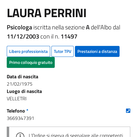
LAURA PERRINI
Psicologa
iscritta nella sezione
A
dell'Albo dal
11/12/2003
con il n.
11497
Libero professionista
Tutor TPV
Prestazioni a distanza
Primo colloquio gratuito
Data di nascita
21/02/1975
Luogo di nascita
VELLETRI
(nu
Telefono
*
3669347391
L’Ordine si riserva di segnalare alle competenti