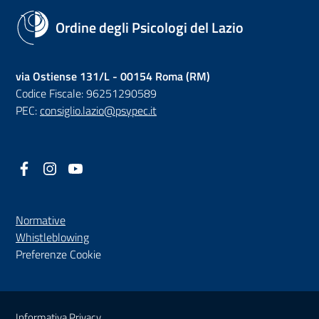
Ordine degli Psicologi del Lazio
via Ostiense 131/L - 00154 Roma (RM)
Codice Fiscale: 96251290589
PEC:
consiglio.lazio@psypec.it
Facebook
(nuova scheda - new tab)
Instagram
(nuova scheda - new tab)
YouTube
(nuova scheda - new tab)
Normative
(nuova scheda - new tab)
Whistleblowing
Preferenze Cookie
Sezione Link Utili
Informativa Privacy