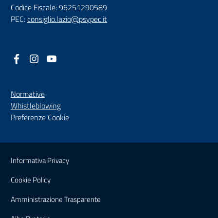
Codice Fiscale: 96251290589
PEC:
consiglio.lazio@psypec.it
Facebook
(nuova scheda - new tab)
Instagram
(nuova scheda - new tab)
YouTube
(nuova scheda - new tab)
Normative
(nuova scheda - new tab)
Whistleblowing
Preferenze Cookie
Sezione Link Utili
Informativa Privacy
Cookie Policy
(nuova scheda - new tab)
Amministrazione Trasparente
(nuova scheda - new tab)