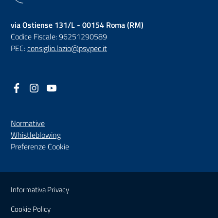
via Ostiense 131/L - 00154 Roma (RM)
Codice Fiscale: 96251290589
PEC:
consiglio.lazio@psypec.it
Facebook
(nuova scheda - new tab)
Instagram
(nuova scheda - new tab)
YouTube
(nuova scheda - new tab)
Normative
(nuova scheda - new tab)
Whistleblowing
Preferenze Cookie
Sezione Link Utili
Informativa Privacy
Cookie Policy