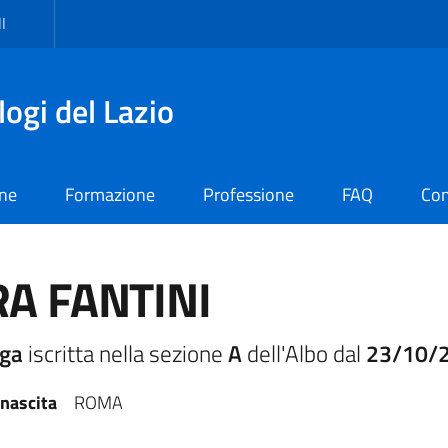
I
logi del Lazio
one
Formazione
Professione
FAQ
Con
A FANTINI
oga
iscritta nella sezione
A
dell'Albo dal
23/10/
 nascita
ROMA