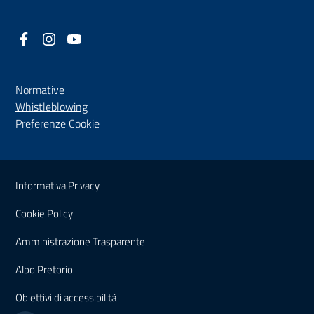
Facebook
(nuova scheda - new tab)
Instagram
(nuova scheda - new tab)
YouTube
(nuova scheda - new tab)
Normative
(nuova scheda - new tab)
Whistleblowing
Preferenze Cookie
Sezione Link Utili
Informativa Privacy
Cookie Policy
(nuova scheda - new tab)
Amministrazione Trasparente
(nuova scheda - new tab)
Albo Pretorio
(nuova scheda - new tab)
Obiettivi di accessibilità