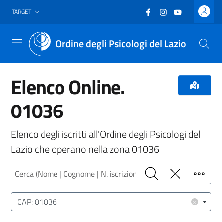
Vai al header
Vai al contenuto principale
Vai al footer
Facebook
(nuova scheda - new
Instagram
(nuova scheda -
YouTube
(nuova sche
TARGET
Ordine degli Psicologi del Lazio
Menu
Elenco Online.
01036
Elenco degli iscritti all'Ordine degli Psicologi del
Lazio che operano nella zona 01036
Cerca (Nome | Cognome | N. iscrizione)
Cerca
Pulisci
Filtro
Luogo (CAP | Comune | Provincia)
×
CAP: 01036