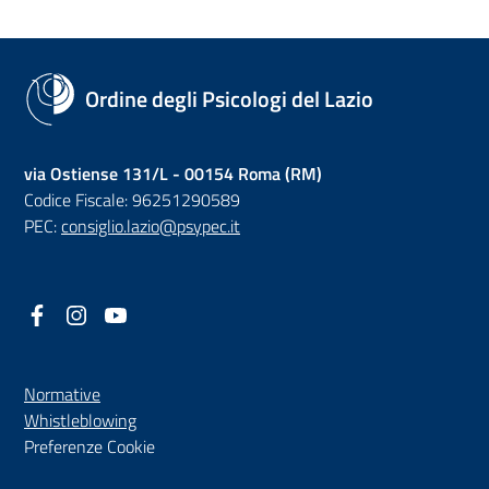
Ordine degli Psicologi del Lazio
via Ostiense 131/L - 00154 Roma (RM)
Codice Fiscale: 96251290589
PEC:
consiglio.lazio@psypec.it
Facebook
(nuova scheda - new tab)
Instagram
(nuova scheda - new tab)
YouTube
(nuova scheda - new tab)
Normative
(nuova scheda - new tab)
Whistleblowing
Preferenze Cookie