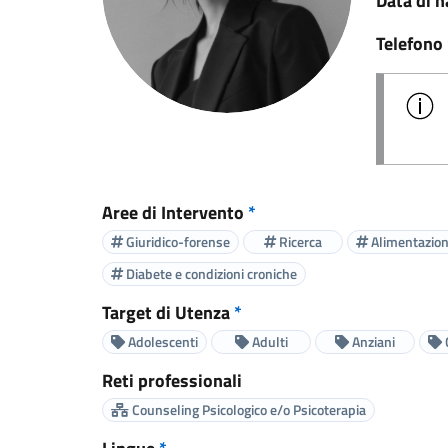
Data di n
Telefono
Aree di Intervento
*
Giuridico-forense
Ricerca
Alimentazio
Diabete e condizioni croniche
Target di Utenza
*
Adolescenti
Adulti
Anziani
Reti professionali
Counseling Psicologico e/o Psicoterapia