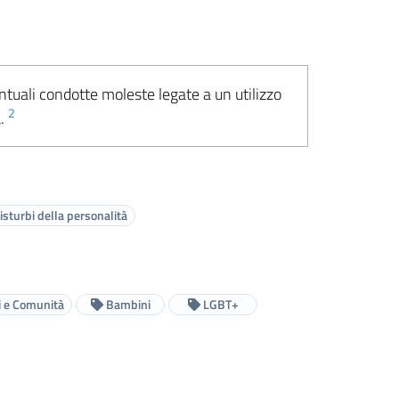
ntuali condotte moleste legate a un utilizzo
2
a.
sturbi della personalità
 e Comunità
Bambini
LGBT+