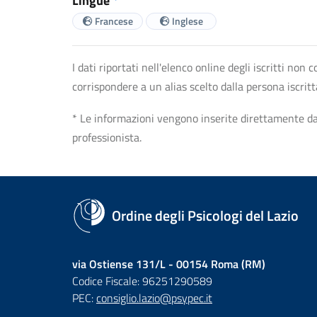
Lingue
*
Francese
Inglese
I dati riportati nell'elenco online degli iscritti no
corrispondere a un alias scelto dalla persona iscrit
* Le informazioni vengono inserite direttamente dal 
professionista.
Ordine degli Psicologi del Lazio
via Ostiense 131/L - 00154 Roma (RM)
Codice Fiscale: 96251290589
PEC:
consiglio.lazio@psypec.it