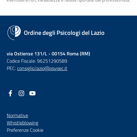
Ordine degli Psicologi del Lazio
via Ostiense 131/L - 00154 Roma (RM)
Codice Fiscale: 96251290589
PEC:
consiglio.lazio@psypec.it
Facebook
(nuova scheda - new tab)
Instagram
(nuova scheda - new tab)
YouTube
(nuova scheda - new tab)
Normative
(nuova scheda - new tab)
Whistleblowing
Preferenze Cookie