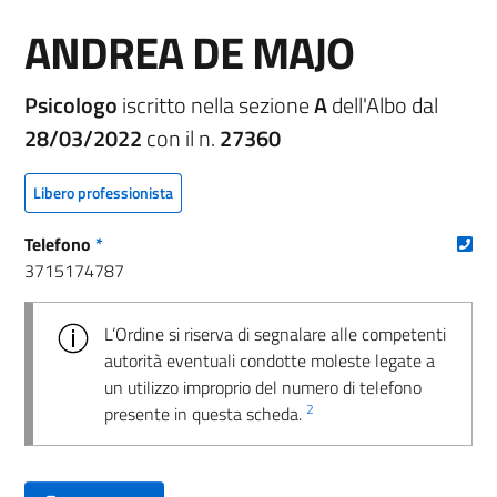
ANDREA DE MAJO
Psicologo
iscritto nella sezione
A
dell'Albo dal
28/03/2022
con il n.
27360
Libero professionista
(nu
Telefono
*
3715174787
L’Ordine si riserva di segnalare alle competenti
autorità eventuali condotte moleste legate a
un utilizzo improprio del numero di telefono
2
presente in questa scheda.