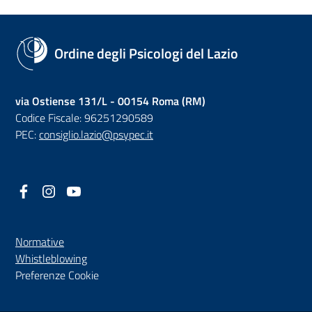
Ordine degli Psicologi del Lazio
via Ostiense 131/L - 00154 Roma (RM)
Codice Fiscale: 96251290589
PEC:
consiglio.lazio@psypec.it
Facebook
(nuova scheda - new tab)
Instagram
(nuova scheda - new tab)
YouTube
(nuova scheda - new tab)
Normative
(nuova scheda - new tab)
Whistleblowing
Preferenze Cookie