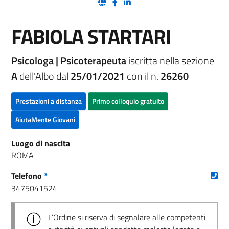
(nuova scheda - new tab)
(nuova scheda - new tab)
(nuova scheda - new tab)
FABIOLA STARTARI
Psicologa | Psicoterapeuta
iscritta nella sezione
A
dell'Albo dal
25/01/2021
con il n.
26260
Prestazioni a distanza
Primo colloquio gratuito
AiutaMente Giovani
Luogo di nascita
ROMA
(nu
Telefono
*
3475041524
L’Ordine si riserva di segnalare alle competenti