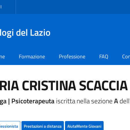
I
logi del Lazio
one
Formazione
Professione
FAQ
Con
IA CRISTINA SCACCIA
ga | Psicoterapeuta
iscritta nella sezione
A
dell
fessionista
Prestazioni a distanza
AiutaMente Giovani