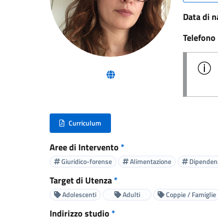
Data di n
Telefono
(nuova scheda - new tab)
Curriculum
(nuova scheda - new tab)
Aree di Intervento
*
Giuridico-forense
Alimentazione
Dipenden
Target di Utenza
*
Adolescenti
Adulti
Coppie / Famiglie
Indirizzo studio
*