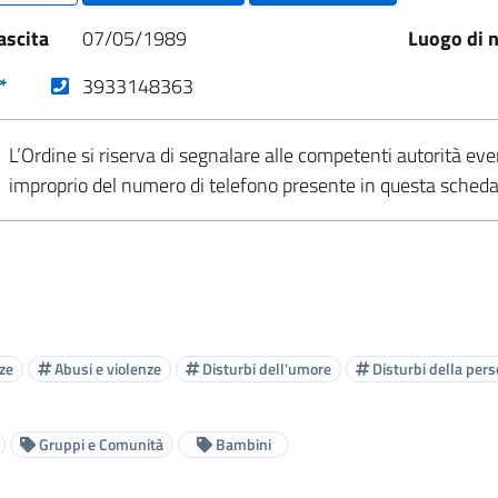
ascita
07/05/1989
Luogo di n
(nuova scheda - new tab)
*
3933148363
L’Ordine si riserva di segnalare alle competenti autorità eve
improprio del numero di telefono presente in questa sched
ze
Abusi e violenze
Disturbi dell'umore
Disturbi della pers
Gruppi e Comunità
Bambini