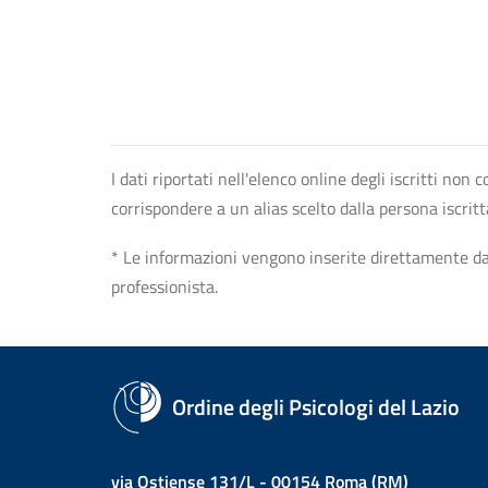
I dati riportati nell'elenco online degli iscritti no
corrispondere a un alias scelto dalla persona iscrit
* Le informazioni vengono inserite direttamente dal 
professionista.
Ordine degli Psicologi del Lazio
via Ostiense 131/L - 00154 Roma (RM)