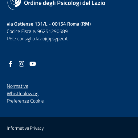
Ordine degli Psicologi del Lazio
via Ostiense 131/L - 00154 Roma (RM)
Codice Fiscale: 96251290589
PEC:
consiglio.lazio@psypec.it
Facebook
(nuova scheda - new tab)
Instagram
(nuova scheda - new tab)
YouTube
(nuova scheda - new tab)
Normative
(nuova scheda - new tab)
Whistleblowing
Preferenze Cookie
Sezione Link Utili
Informativa Privacy