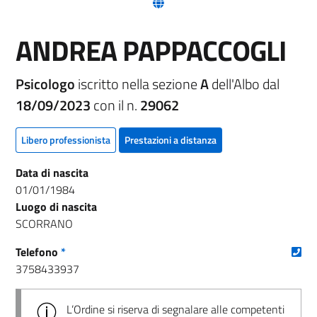
(nuova scheda - new tab)
ANDREA PAPPACCOGLI
Psicologo
iscritto nella sezione
A
dell'Albo dal
18/09/2023
con il n.
29062
Libero professionista
Prestazioni a distanza
Data di nascita
01/01/1984
Luogo di nascita
SCORRANO
(nu
Telefono
*
3758433937
L’Ordine si riserva di segnalare alle competenti