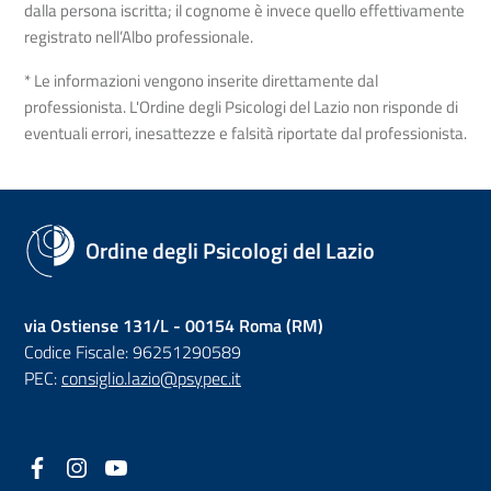
dalla persona iscritta; il cognome è invece quello effettivamente
registrato nell’Albo professionale.
* Le informazioni vengono inserite direttamente dal
professionista. L'Ordine degli Psicologi del Lazio non risponde di
eventuali errori, inesattezze e falsità riportate dal professionista.
Ordine degli Psicologi del Lazio
via Ostiense 131/L - 00154 Roma (RM)
Codice Fiscale: 96251290589
PEC:
consiglio.lazio@psypec.it
Facebook
(nuova scheda - new tab)
Instagram
(nuova scheda - new tab)
YouTube
(nuova scheda - new tab)