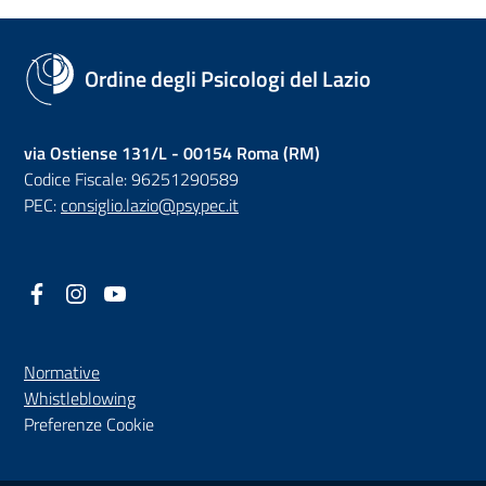
Ordine degli Psicologi del Lazio
via Ostiense 131/L - 00154 Roma (RM)
Codice Fiscale: 96251290589
PEC:
consiglio.lazio@psypec.it
Facebook
(nuova scheda - new tab)
Instagram
(nuova scheda - new tab)
YouTube
(nuova scheda - new tab)
Normative
(nuova scheda - new tab)
Whistleblowing
Preferenze Cookie