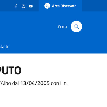
Facebook
(nuova scheda - new tab)
Instagram
(nuova scheda - new tab)
YouTube
(nuova scheda - new tab)
Area Riservata
Cerca
tatti
PUTO
'Albo dal
13/04/2005
con il n.