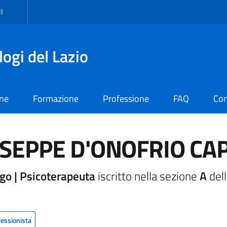
I
logi del Lazio
one
Formazione
Professione
FAQ
Con
USEPPE D'ONOFRIO CA
go | Psicoterapeuta
iscritto nella sezione
A
dell
fessionista