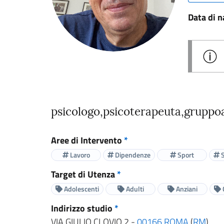
Data di n
psicologo,psicoterapeuta,gruppo
Aree di Intervento
*
Lavoro
Dipendenze
Sport
S
Target di Utenza
*
Adolescenti
Adulti
Anziani
Indirizzo studio
*
VIA GIULIO CLOVIO 2 -
00166
ROMA
(
RM
)