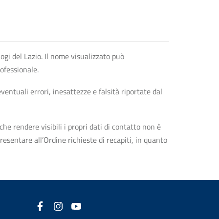
logi del Lazio. Il nome visualizzato può
rofessionale.
entuali errori, inesattezze e falsità riportate dal
che rendere visibili i propri dati di contatto non è
esentare all’Ordine richieste di recapiti, in quanto
Facebook
(nuova scheda - new tab)
Instagram
(nuova scheda - new tab)
YouTube
(nuova scheda - new tab)