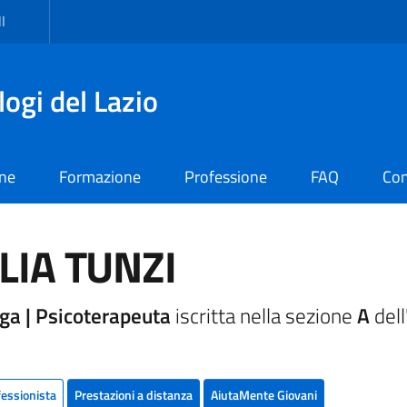
I
logi del Lazio
one
Formazione
Professione
FAQ
Con
LIA TUNZI
ga | Psicoterapeuta
iscritta nella sezione
A
dell
fessionista
Prestazioni a distanza
AiutaMente Giovani