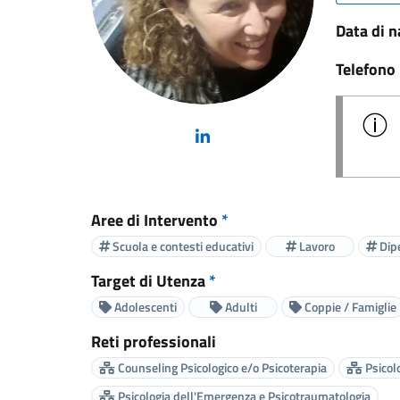
Data di n
Telefono
(nuova scheda - new tab)
Aree di Intervento
*
Scuola e contesti educativi
Lavoro
Dip
Target di Utenza
*
Adolescenti
Adulti
Coppie / Famiglie
Reti professionali
Counseling Psicologico e/o Psicoterapia
Psicolo
Psicologia dell'Emergenza e Psicotraumatologia