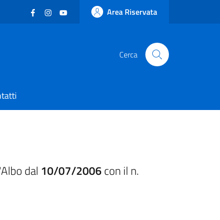
Facebook
(nuova scheda - new tab)
Instagram
(nuova scheda - new tab)
YouTube
(nuova scheda - new tab)
Area Riservata
Cerca
tatti
'Albo dal
10/07/2006
con il n.