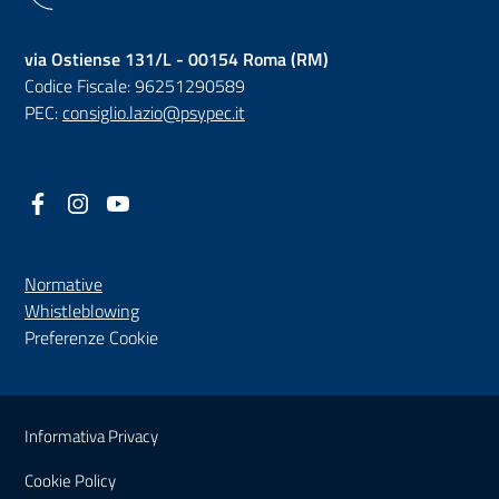
via Ostiense 131/L - 00154 Roma (RM)
Codice Fiscale: 96251290589
PEC:
consiglio.lazio@psypec.it
Facebook
(nuova scheda - new tab)
Instagram
(nuova scheda - new tab)
YouTube
(nuova scheda - new tab)
Normative
(nuova scheda - new tab)
Whistleblowing
Preferenze Cookie
Sezione Link Utili
Informativa Privacy
Cookie Policy