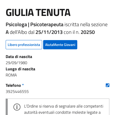
GIULIA TENUTA
Psicologa | Psicoterapeuta
iscritta nella sezione
A
dell'Albo dal
25/11/2013
con il n.
20250
Libero professionista
AiutaMente Giovani
Data di nascita
29/09/1980
Luogo di nascita
ROMA
(nu
Telefono
*
3925446555
L’Ordine si riserva di segnalare alle competenti
autorità eventuali condotte moleste legate a