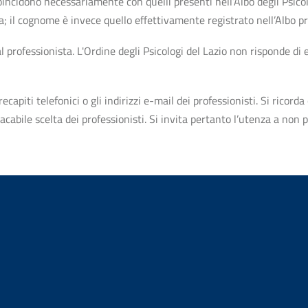
n coincidono necessariamente con quelli presenti nell’Albo degli Psico
ta; il cognome è invece quello effettivamente registrato nell’Albo p
professionista. L'Ordine degli Psicologi del Lazio non risponde di ev
apiti telefonici o gli indirizzi e-mail dei professionisti. Si ricorda 
bile scelta dei professionisti. Si invita pertanto l’utenza a non pr