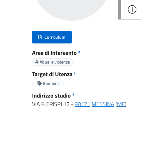
Curriculum
(nuova scheda - new tab)
Aree di Intervento
*
Abusi e violenze
Target di Utenza
*
Bambini
Indirizzo studio
*
VIA F. CRISPI 12 -
98121
MESSINA
(
ME
)