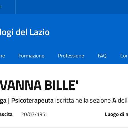
I
logi del Lazio
one
Formazione
Professione
FAQ
Con
VANNA BILLE'
ga | Psicoterapeuta
iscritta nella sezione
A
dell
ascita
20/07/1951
Luogo di n