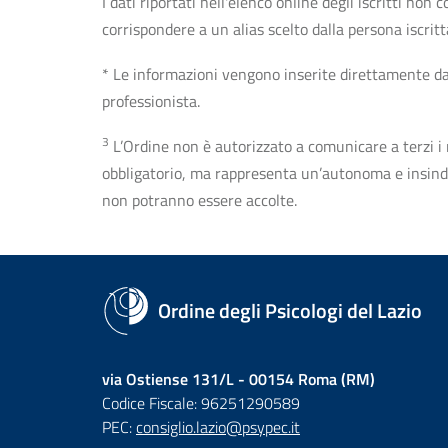
I dati riportati nell'elenco online degli iscritti no
corrispondere a un alias scelto dalla persona iscrit
* Le informazioni vengono inserite direttamente dal 
professionista.
3
L’Ordine non è autorizzato a comunicare a terzi i rec
obbligatorio, ma rappresenta un’autonoma e insindaca
non potranno essere accolte.
Ordine degli Psicologi del Lazio
via Ostiense 131/L - 00154 Roma (RM)
Codice Fiscale: 96251290589
PEC:
consiglio.lazio@psypec.it