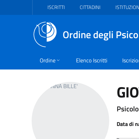
Vai al header
Vai al contenuto principale
Vai al footer
ISCRITTI
CITTADINI
ISTITUZION
Ordine degli Psico
Ordine
Elenco Iscritti
Iscrizi
GIO
Psicolo
Data di n