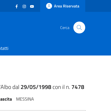
Facebook
(nuova scheda - new tab)
Instagram
(nuova scheda - new tab)
YouTube
(nuova scheda - new tab)
Area Riservata
Cerca
tatti
'Albo dal
29/05/1998
con il n.
7478
ascita
MESSINA