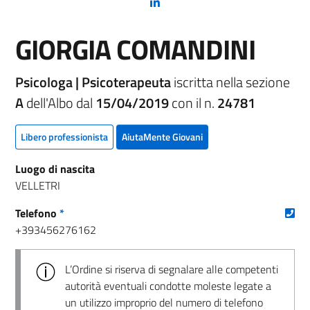
(nuova scheda - new tab)
GIORGIA COMANDINI
Psicologa | Psicoterapeuta
iscritta nella sezione
A
dell'Albo dal
15/04/2019
con il n.
24781
Libero professionista
AiutaMente Giovani
Luogo di nascita
VELLETRI
(nu
Telefono
*
+393456276162
L’Ordine si riserva di segnalare alle competenti
autorità eventuali condotte moleste legate a
un utilizzo improprio del numero di telefono