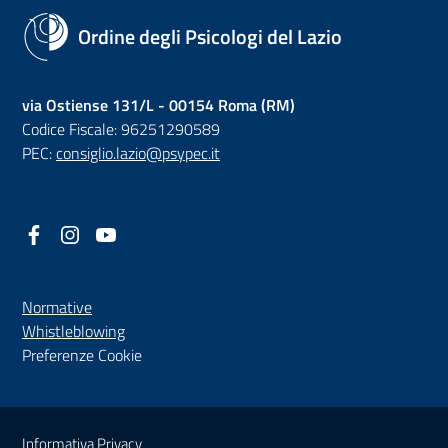
Ordine degli Psicologi del Lazio
via Ostiense 131/L - 00154 Roma (RM)
Codice Fiscale: 96251290589
PEC:
consiglio.lazio@psypec.it
Facebook
(nuova scheda - new tab)
Instagram
(nuova scheda - new tab)
YouTube
(nuova scheda - new tab)
Normative
(nuova scheda - new tab)
Whistleblowing
Preferenze Cookie
Sezione Link Utili
Informativa Privacy