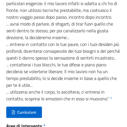
particolari esigenze: il mio lavoro infatti si adatta a chi ho di
fronte: non utilizzo tecniche prestabilite, ma costruisco il
nostro viaggio passo dopo passo, incontro dopo incontro.
... avrai modo di parlare, di sfogarti, di tirar fuori quello che
senti dentro te stesso, per poi canalizzarlo nella giusta
direzione, la decideremo insieme...
... entrerai in contatto con le tue paure, con i tuoi desideri più
profondi, diventerai consapevole dei tuoi bisogni e del perchè
questi ti danno spesso la sensazione di sentirti incastrato...
... contatterai i tuoi blocchi, le tue difese e piano piano
deciderai se volertene liberare. Il mio lavoro non ha un
tempo prestabilito, lo si decide insieme in base a quello che
per te è utile...
... utilizzerai anche il corpo, lo ascolterai, ci entrerai in
contatto, scoprirai le emozioni che in esso si muovono."
*
Curriculum
(nuova scheda - new tab)
Aree di Intervento
*