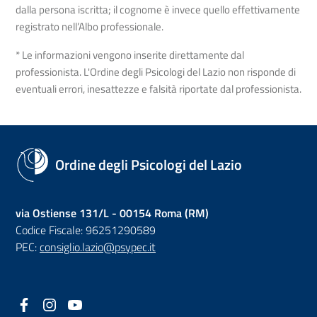
dalla persona iscritta; il cognome è invece quello effettivamente
registrato nell’Albo professionale.
* Le informazioni vengono inserite direttamente dal
professionista. L'Ordine degli Psicologi del Lazio non risponde di
eventuali errori, inesattezze e falsità riportate dal professionista.
Ordine degli Psicologi del Lazio
via Ostiense 131/L - 00154 Roma (RM)
Codice Fiscale: 96251290589
PEC:
consiglio.lazio@psypec.it
Facebook
(nuova scheda - new tab)
Instagram
(nuova scheda - new tab)
YouTube
(nuova scheda - new tab)