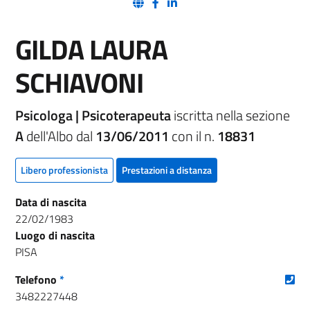
(nuova scheda - new tab)
(nuova scheda - new tab)
(nuova scheda - new tab)
GILDA LAURA
SCHIAVONI
Psicologa | Psicoterapeuta
iscritta nella sezione
A
dell'Albo dal
13/06/2011
con il n.
18831
Libero professionista
Prestazioni a distanza
Data di nascita
22/02/1983
Luogo di nascita
PISA
(nu
Telefono
*
3482227448