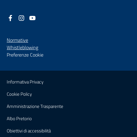
Facebook
(nuova scheda - new tab)
Instagram
(nuova scheda - new tab)
YouTube
(nuova scheda - new tab)
Normative
(nuova scheda - new tab)
Whistleblowing
Preferenze Cookie
Sezione Link Utili
Informativa Privacy
Cookie Policy
(nuova scheda - new tab)
Amministrazione Trasparente
(nuova scheda - new tab)
Albo Pretorio
(nuova scheda - new tab)
Obiettivi di accessibilità