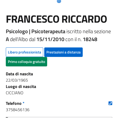
(nuova scheda - new tab)
FRANCESCO RICCARDO
Psicologo | Psicoterapeuta
iscritto nella sezione
A
dell'Albo dal
15/11/2010
con il n.
18248
Libero professionista
Prestazioni a distanza
Primo colloquio gratuito
Data di nascita
22/03/1965
Luogo di nascita
CICCIANO
(nu
Telefono
*
3758456136