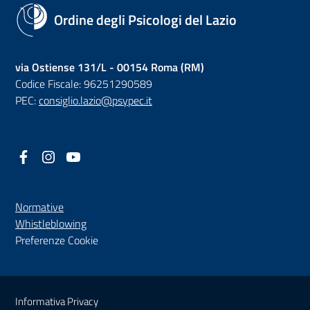
Ordine degli Psicologi del Lazio
via Ostiense 131/L - 00154 Roma (RM)
Codice Fiscale: 96251290589
PEC:
consiglio.lazio@psypec.it
Facebook
(nuova scheda - new tab)
Instagram
(nuova scheda - new tab)
YouTube
(nuova scheda - new tab)
Normative
(nuova scheda - new tab)
Whistleblowing
Preferenze Cookie
Sezione Link Utili
Informativa Privacy