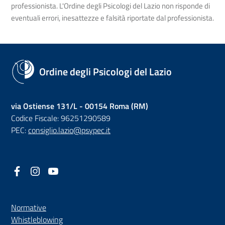
professionista. L'Ordine degli Psicologi del Lazio non risponde di
eventuali errori, inesattezze e falsità riportate dal professionista.
Ordine degli Psicologi del Lazio
via Ostiense 131/L - 00154 Roma (RM)
Codice Fiscale: 96251290589
PEC:
consiglio.lazio@psypec.it
Facebook
(nuova scheda - new tab)
Instagram
(nuova scheda - new tab)
YouTube
(nuova scheda - new tab)
Normative
(nuova scheda - new tab)
Whistleblowing