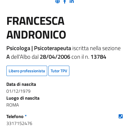
(nuova scheda - new tab)
(nuova scheda - new tab)
(nuova scheda - new tab)
FRANCESCA
ANDRONICO
Psicologa | Psicoterapeuta
iscritta nella sezione
A
dell'Albo dal
28/04/2006
con il n.
13784
Libero professionista
Tutor TPV
Data di nascita
01/12/1979
Luogo di nascita
ROMA
(nu
Telefono
*
3317152476