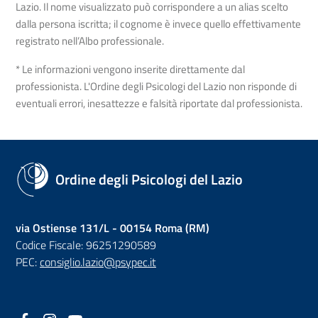
Lazio. Il nome visualizzato può corrispondere a un alias scelto
dalla persona iscritta; il cognome è invece quello effettivamente
registrato nell’Albo professionale.
* Le informazioni vengono inserite direttamente dal
professionista. L'Ordine degli Psicologi del Lazio non risponde di
eventuali errori, inesattezze e falsità riportate dal professionista.
Ordine degli Psicologi del Lazio
via Ostiense 131/L - 00154 Roma (RM)
Codice Fiscale: 96251290589
PEC:
consiglio.lazio@psypec.it
Facebook
(nuova scheda - new tab)
Instagram
(nuova scheda - new tab)
YouTube
(nuova scheda - new tab)