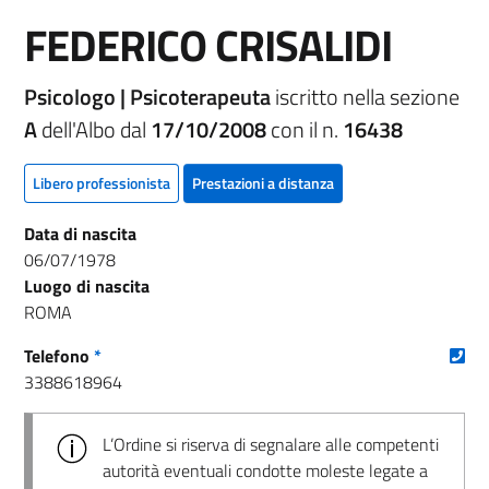
FEDERICO CRISALIDI
Psicologo | Psicoterapeuta
iscritto nella sezione
A
dell'Albo dal
17/10/2008
con il n.
16438
Libero professionista
Prestazioni a distanza
Data di nascita
06/07/1978
Luogo di nascita
ROMA
(nu
Telefono
*
3388618964
L’Ordine si riserva di segnalare alle competenti
autorità eventuali condotte moleste legate a