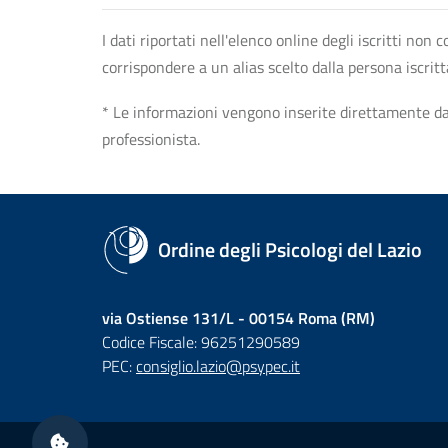
I dati riportati nell'elenco online degli iscritti no
corrispondere a un alias scelto dalla persona iscrit
* Le informazioni vengono inserite direttamente dal 
professionista.
Ordine degli Psicologi del Lazio
via Ostiense 131/L - 00154 Roma (RM)
Codice Fiscale: 96251290589
PEC:
consiglio.lazio@psypec.it
Sezione Link Utili