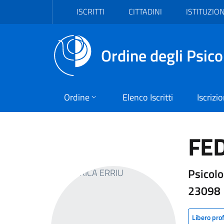
Vai al header
Vai al contenuto principale
Vai al footer
ISCRITTI
CITTADINI
ISTITUZION
Ordine degli Psico
Ordine
Elenco Iscritti
Iscrizi
FED
Psicolo
23098
Libero pro