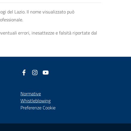
logi del Lazio. Il nome visualizzato può
rofessionale.
entuali errori, inesattezze e falsità riportate dal
Facebook
(nuova scheda - new tab)
Instagram
(nuova scheda - new tab)
YouTube
(nuova scheda - new tab)
Normative
(nuova scheda - new tab)
Whistleblowing
Preferenze Cookie