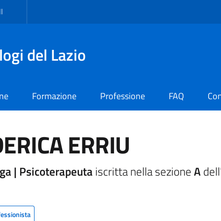
I
logi del Lazio
one
Formazione
Professione
FAQ
Con
ERICA ERRIU
ga | Psicoterapeuta
iscritta nella sezione
A
dell
fessionista