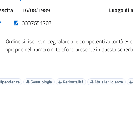
ascita
16/08/1989
Luogo di n
(nuova scheda - new tab)
*
3337651787
L’Ordine si riserva di segnalare alle competenti autorità eve
improprio del numero di telefono presente in questa sched
ipendenze
Sessuologia
Perinatalità
Abusi e violenze