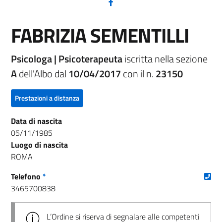
(nuova scheda - new tab)
FABRIZIA SEMENTILLI
Psicologa | Psicoterapeuta
iscritta nella sezione
A
dell'Albo dal
10/04/2017
con il n.
23150
Prestazioni a distanza
Data di nascita
05/11/1985
Luogo di nascita
ROMA
(nu
Telefono
*
3465700838
L’Ordine si riserva di segnalare alle competenti