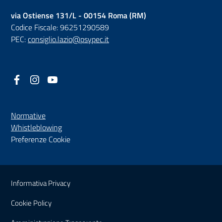
via Ostiense 131/L - 00154 Roma (RM)
Codice Fiscale: 96251290589
PEC:
consiglio.lazio@psypec.it
Facebook
(nuova scheda - new tab)
Instagram
(nuova scheda - new tab)
YouTube
(nuova scheda - new tab)
Normative
(nuova scheda - new tab)
Whistleblowing
Preferenze Cookie
Sezione Link Utili
Informativa Privacy
Cookie Policy
(nuova scheda - new tab)