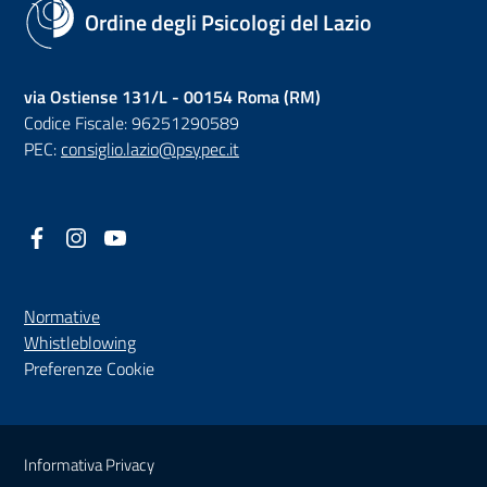
Ordine degli Psicologi del Lazio
via Ostiense 131/L - 00154 Roma (RM)
Codice Fiscale: 96251290589
PEC:
consiglio.lazio@psypec.it
Facebook
(nuova scheda - new tab)
Instagram
(nuova scheda - new tab)
YouTube
(nuova scheda - new tab)
Normative
(nuova scheda - new tab)
Whistleblowing
Preferenze Cookie
Sezione Link Utili
Informativa Privacy