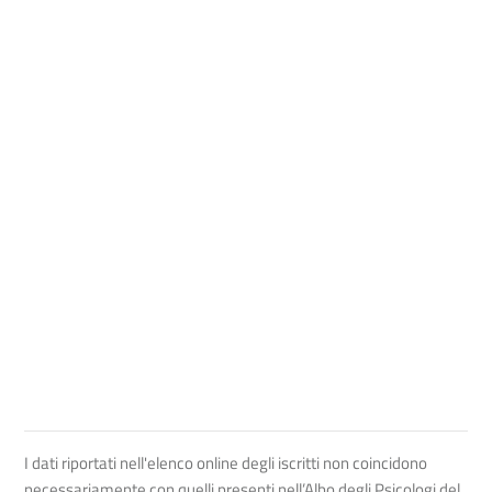
I dati riportati nell'elenco online degli iscritti non coincidono
necessariamente con quelli presenti nell’Albo degli Psicologi del