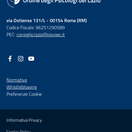
Ordine degli Psicologi del Lazio
via Ostiense 131/L - 00154 Roma (RM)
Codice Fiscale: 96251290589
PEC:
consiglio.lazio@psypec.it
Facebook
(nuova scheda - new tab)
Instagram
(nuova scheda - new tab)
YouTube
(nuova scheda - new tab)
Normative
(nuova scheda - new tab)
Whistleblowing
Preferenze Cookie
Sezione Link Utili
Informativa Privacy
Cookie Policy